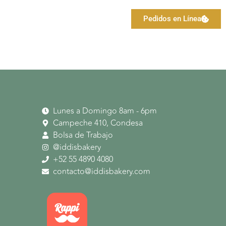
Pedidos en Línea
Lunes a Domingo 8am - 6pm
Campeche 410, Condesa
Bolsa de Trabajo
@iddisbakery
‪+52 55 4890 4080‬
contacto@iddisbakery.com